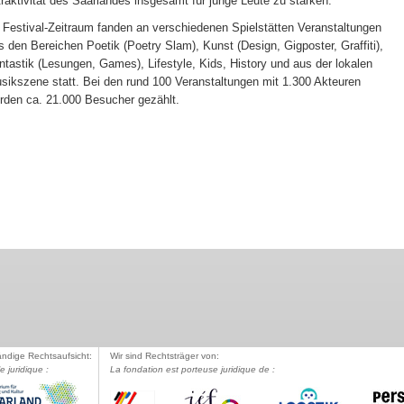
traktivität des Saarlandes insgesamt für junge Leute zu stärken.
 Festival-Zeitraum fanden an verschiedenen Spielstätten Veranstaltungen
s den Bereichen Poetik (Poetry Slam), Kunst (Design, Gigposter, Graffiti),
ntastik (Lesungen, Games), Lifestyle, Kids, History und aus der lokalen
sikszene statt. Bei den rund 100 Veranstaltungen mit 1.300 Akteuren
rden ca. 21.000 Besucher gezählt.
ändige Rechtsaufsicht:
Wir sind Rechtsträger von:
le juridique :
La fondation est porteuse juridique de :