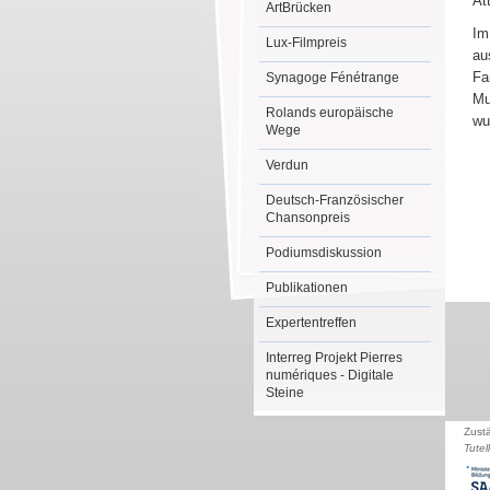
At
ArtBrücken
Im
Lux-Filmpreis
au
Fa
Synagoge Fénétrange
Mu
Rolands europäische
wu
Wege
Verdun
Deutsch-Französischer
Chansonpreis
Podiumsdiskussion
Publikationen
Expertentreffen
Interreg Projekt Pierres
numériques - Digitale
Steine
Zust
Tutel