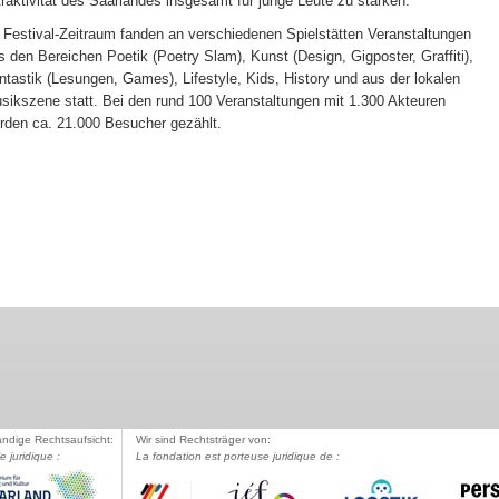
traktivität des Saarlandes insgesamt für junge Leute zu stärken.
 Festival-Zeitraum fanden an verschiedenen Spielstätten Veranstaltungen
s den Bereichen Poetik (Poetry Slam), Kunst (Design, Gigposter, Graffiti),
ntastik (Lesungen, Games), Lifestyle, Kids, History und aus der lokalen
sikszene statt. Bei den rund 100 Veranstaltungen mit 1.300 Akteuren
rden ca. 21.000 Besucher gezählt.
ändige Rechtsaufsicht:
Wir sind Rechtsträger von:
le juridique :
La fondation est porteuse juridique de :