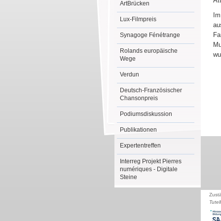
At
ArtBrücken
Im
Lux-Filmpreis
au
Fa
Synagoge Fénétrange
Mu
Rolands europäische
wu
Wege
Verdun
Deutsch-Französischer
Chansonpreis
Podiumsdiskussion
Publikationen
Expertentreffen
Interreg Projekt Pierres
numériques - Digitale
Steine
Zust
Tutel