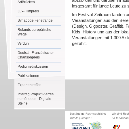
abzubilden und darüber hinaus 
ArtBrücken
insgesamt für junge Leute zu 
Lux-Filmpreis
Im Festival-Zeitraum fanden a
Veranstaltungen aus den Bere
Synagoge Fénétrange
(Design, Gigposter, Graffiti), 
Rolands europäische
Kids, History und aus der lok
Wege
Veranstaltungen mit 1.300 Ak
gezählt.
Verdun
Deutsch-Französischer
Chansonpreis
Podiumsdiskussion
Publikationen
Expertentreffen
Interreg Projekt Pierres
numériques - Digitale
Steine
Zuständige Rechtsaufsicht:
Wir sind Rec
Tutelle juridique :
La fondation 