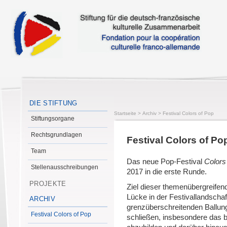
DIE STIFTUNG
Startseite
>
Archiv
>
Festival Colors of Pop
Stiftungsorgane
Rechtsgrundlagen
Festival Colors of Po
Team
Das neue Pop-Festival
Colors
Stellenausschreibungen
2017 in die erste Runde.
PROJEKTE
Ziel dieser themenübergreifen
Lücke in der Festivallandscha
ARCHIV
grenzüberschreitenden Ballu
Festival Colors of Pop
schließen, insbesondere das b