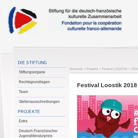
DIE STIFTUNG
Startseite
>
Projekte
>
Festival LOOSTIK
>
201
Stiftungsorgane
Rechtsgrundlagen
Festival Loostik 2018
Team
Stellenausschreibungen
PROJEKTE
Extra
Deutsch-Französischer
Jugendliteraturpreis