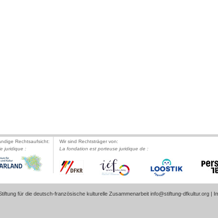
ändige Rechtsaufsicht:
Wir sind Rechtsträger von:
le juridique :
La fondation est porteuse juridique de :
tiftung für die deutsch-französische kulturelle Zusammenarbeit
info@stiftung-dfkultur.org
|
I