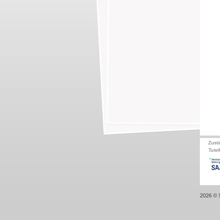
Zust
Tutel
2026 © S