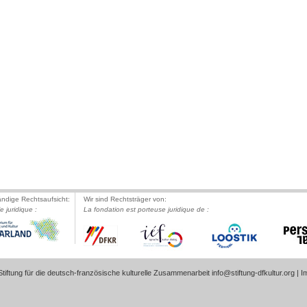
ändige Rechtsaufsicht:
Wir sind Rechtsträger von:
le juridique :
La fondation est porteuse juridique de :
tiftung für die deutsch-französische kulturelle Zusammenarbeit
info@stiftung-dfkultur.org
|
I