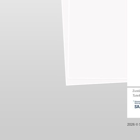
Zust
Tutel
2026 © S