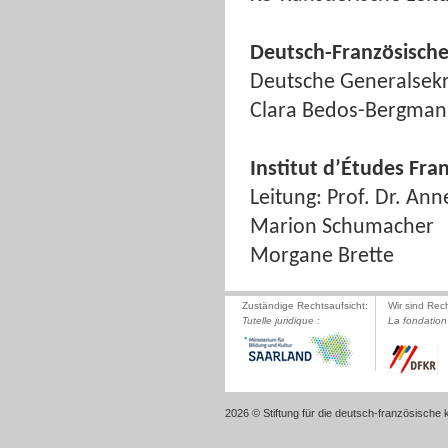
Deutsch-Französische
Deutsche Generalsekre
Clara Bedos-Bergma
Institut d’Études Fra
Leitung: Prof. Dr. An
Marion Schumacher
Morgane Brette
Zuständige Rechtsaufsicht:
Wir sind Rec
Tutelle juridique :
La fondation 
2026 © Stiftung für die deutsch-französische