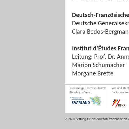
Deutsch-Französische
Deutsche Generalsekre
Clara Bedos-Bergma
Institut d’Études Fra
Leitung: Prof. Dr. An
Marion Schumacher
Morgane Brette
Zuständige Rechtsaufsicht:
Wir sind Rec
Tutelle juridique :
La fondation 
2026 © Stiftung für die deutsch-französische