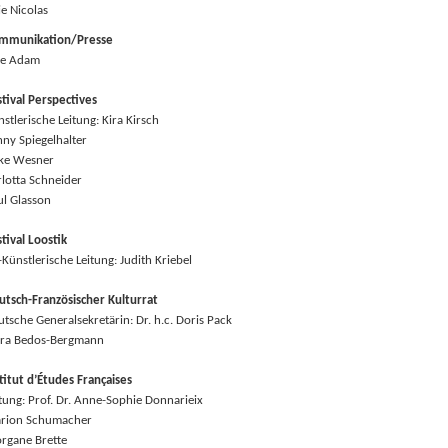
ie Nicolas
mmunikation/Presse
ke Adam
stival Perspectives
stlerische Leitung: Kira Kirsch
nny Spiegelhalter
lke Wesner
rlotta Schneider
ul Glasson
tival Loostik
Künstlerische Leitung: Judith Kriebel
utsch-Französischer Kulturrat
tsche Generalsekretärin: Dr. h.c. Doris Pack
ara Bedos-Bergmann
titut d’Études Françaises
itung: Prof. Dr. Anne-Sophie Donnarieix
rion Schumacher
rgane Brette