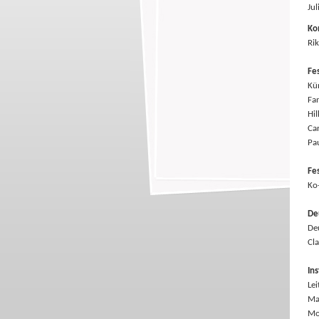
Jul
Ko
Ri
Fe
Kün
Fa
Hi
Ca
Pa
Fes
Ko-
De
Deu
Cl
Ins
Le
Ma
Mo