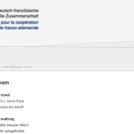
e
>
Die Stiftung
>
Team
eam
rstand
 h.c. Doris Pack
rtine Kirchhoff
rwaltung
ette Steuper-Blech
le Spiegelhalter