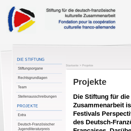
DIE STIFTUNG
Startseite
>
Projekte
Stiftungsorgane
Rechtsgrundlagen
Projekte
Team
Die Stiftung für di
Stellenausschreibungen
Zusammenarbeit is
PROJEKTE
Festivals Perspect
Extra
des Deutsch-Franzö
Deutsch-Französischer
Jugendliteraturpreis
Françaises. Darübe