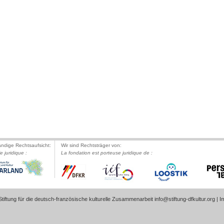
ändige Rechtsaufsicht:
Wir sind Rechtsträger von:
le juridique :
La fondation est porteuse juridique de :
tiftung für die deutsch-französische kulturelle Zusammenarbeit
info@stiftung-dfkultur.org
|
I