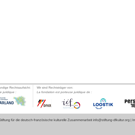
ändige Rechtsaufsicht:
Wir sind Rechtsträger von:
le juridique :
La fondation est porteuse juridique de :
tiftung für die deutsch-französische kulturelle Zusammenarbeit
info@stiftung-dfkultur.org
|
I