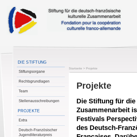
DIE STIFTUNG
Startseite
>
Projekte
Stiftungsorgane
Rechtsgrundlagen
Projekte
Team
Die Stiftung für di
Stellenausschreibungen
Zusammenarbeit is
PROJEKTE
Festivals Perspect
Extra
des Deutsch-Franzö
Deutsch-Französischer
Jugendliteraturpreis
Françaises. Darübe