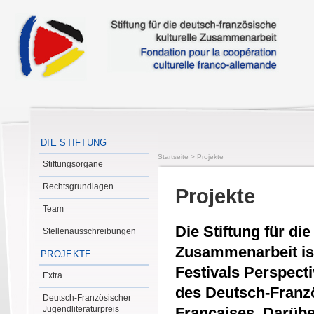
DIE STIFTUNG
Startseite
>
Projekte
Stiftungsorgane
Rechtsgrundlagen
Projekte
Team
Die Stiftung für di
Stellenausschreibungen
Zusammenarbeit is
PROJEKTE
Festivals Perspect
Extra
des Deutsch-Franzö
Deutsch-Französischer
Jugendliteraturpreis
Françaises. Darübe