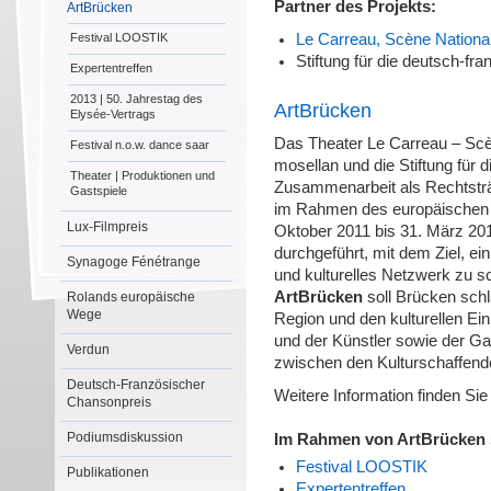
Partner des Projekts:
ArtBrücken
Festival LOOSTIK
Le Carreau, Scène National
Stiftung für die deutsch-fr
Expertentreffen
2013 | 50. Jahrestag des
ArtBrücken
Elysée-Vertrags
Das Theater Le Carreau – Scèn
Festival n.o.w. dance saar
mosellan und die Stiftung für d
Theater | Produktionen und
Zusammenarbeit als Rechtsträ
Gastspiele
im Rahmen des europäische
Lux-Filmpreis
Oktober 2011 bis 31. März 20
durchgeführt, mit dem Ziel, e
Synagoge Fénétrange
und kulturelles Netzwerk zu s
ArtBrücken
soll Brücken sch
Rolands europäische
Wege
Region und den kulturellen Ein
und der Künstler sowie der Ga
Verdun
zwischen den Kulturschaffende
Deutsch-Französischer
Weitere Information finden Sie
Chansonpreis
Podiumsdiskussion
Im Rahmen von ArtBrücken s
Festival LOOSTIK
Publikationen
Expertentreffen