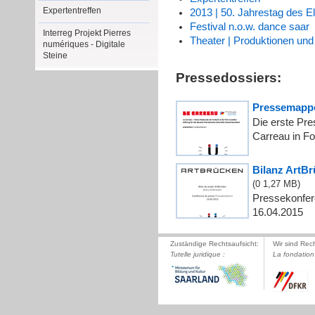
Expertentreffen
2013 | 50. Jahrestag des E
Festival n.o.w. dance saar
Interreg Projekt Pierres
Theater | Produktionen und
numériques - Digitale
Steine
Pressedossiers:
Pressemapp
Die erste Pr
Carreau in F
Bilanz ArtBr
(0
1,27 MB
)
Pressekonfer
16.04.2015
Zuständige Rechtsaufsicht:
Wir sind Rec
Tutelle juridique :
La fondation 