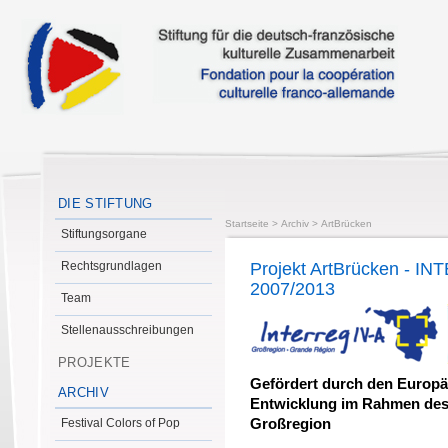
DIE STIFTUNG
Startseite
>
Archiv
>
ArtBrücken
Stiftungsorgane
Rechtsgrundlagen
Projekt ArtBrücken - I
2007/2013
Team
Stellenausschreibungen
PROJEKTE
Gefördert durch den Europä
ARCHIV
Entwicklung im Rahmen de
Festival Colors of Pop
Großregion