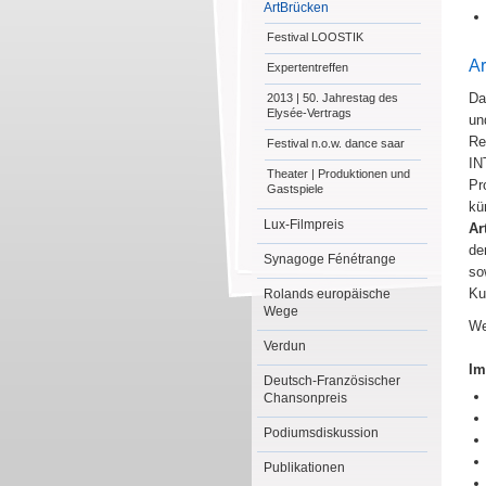
ArtBrücken
Festival LOOSTIK
Ar
Expertentreffen
Da
2013 | 50. Jahrestag des
Elysée-Vertrags
un
Re
Festival n.o.w. dance saar
IN
Theater | Produktionen und
Pr
Gastspiele
kü
Lux-Filmpreis
Ar
de
Synagoge Fénétrange
so
Ku
Rolands europäische
Wege
We
Verdun
Im
Deutsch-Französischer
Chansonpreis
Podiumsdiskussion
Publikationen