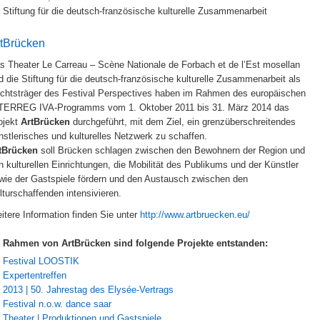
Stiftung für die deutsch-französische kulturelle Zusammenarbeit
tBrücken
s Theater Le Carreau – Scène Nationale de Forbach et de l’Est mosellan
d die Stiftung für die deutsch-französische kulturelle Zusammenarbeit als
chtsträger des Festival Perspectives haben im Rahmen des europäischen
TERREG IVA-Programms vom 1. Oktober 2011 bis 31. März 2014 das
ojekt
ArtBrücken
durchgeführt, mit dem Ziel, ein grenzüberschreitendes
nstlerisches und kulturelles Netzwerk zu schaffen.
tBrücken
soll Brücken schlagen zwischen den Bewohnern der Region und
n kulturellen Einrichtungen, die Mobilität des Publikums und der Künstler
wie der Gastspiele fördern und den Austausch zwischen den
lturschaffenden intensivieren.
itere Information finden Sie unter
http://www.artbruecken.eu/
 Rahmen von ArtBrücken sind folgende Projekte entstanden:
Festival LOOSTIK
Expertentreffen
2013 | 50. Jahrestag des Elysée-Vertrags
Festival n.o.w. dance saar
Theater | Produktionen und Gastspiele