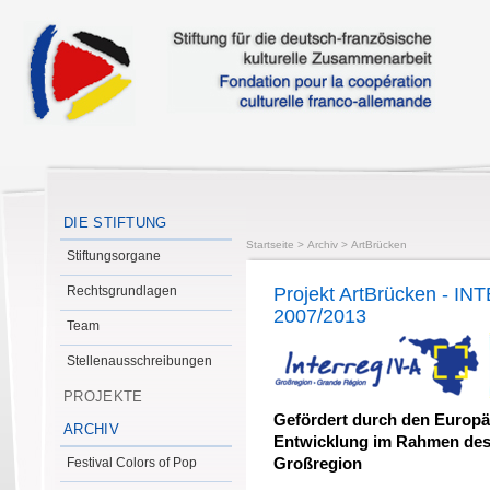
DIE STIFTUNG
Startseite
>
Archiv
>
ArtBrücken
Stiftungsorgane
Rechtsgrundlagen
Projekt ArtBrücken - I
2007/2013
Team
Stellenausschreibungen
PROJEKTE
Gefördert durch den Europä
ARCHIV
Entwicklung im Rahmen de
Festival Colors of Pop
Großregion