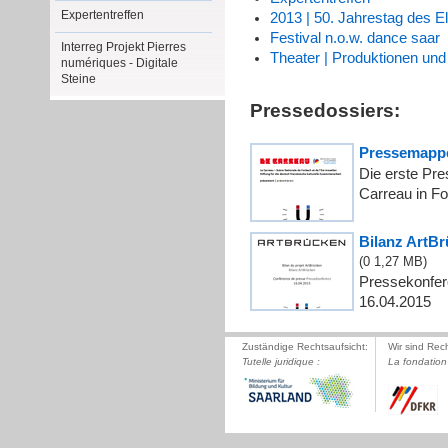
Expertentreffen
2013 | 50. Jahrestag des E
Festival n.o.w. dance saar
Interreg Projekt Pierres
Theater | Produktionen und
numériques - Digitale
Steine
Pressedossiers:
Pressemapp
Die erste Pr
Carreau in F
Bilanz ArtBr
(0
1,27 MB
)
Pressekonfer
16.04.2015
Zuständige Rechtsaufsicht:
Wir sind Rec
Tutelle juridique :
La fondation 