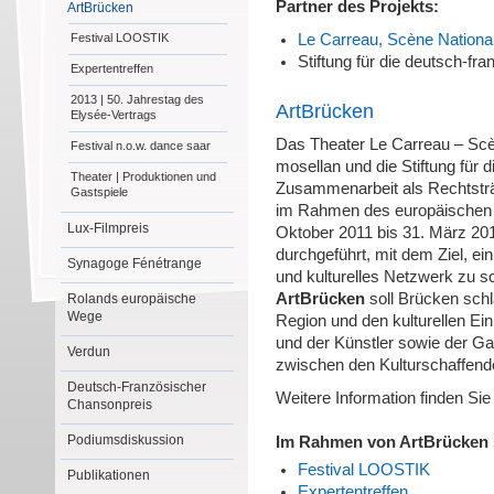
Partner des Projekts:
ArtBrücken
Festival LOOSTIK
Le Carreau, Scène National
Stiftung für die deutsch-fr
Expertentreffen
2013 | 50. Jahrestag des
ArtBrücken
Elysée-Vertrags
Das Theater Le Carreau – Scèn
Festival n.o.w. dance saar
mosellan und die Stiftung für d
Theater | Produktionen und
Zusammenarbeit als Rechtsträ
Gastspiele
im Rahmen des europäische
Lux-Filmpreis
Oktober 2011 bis 31. März 20
durchgeführt, mit dem Ziel, e
Synagoge Fénétrange
und kulturelles Netzwerk zu s
ArtBrücken
soll Brücken sch
Rolands europäische
Wege
Region und den kulturellen Ein
und der Künstler sowie der Ga
Verdun
zwischen den Kulturschaffende
Deutsch-Französischer
Weitere Information finden Sie
Chansonpreis
Podiumsdiskussion
Im Rahmen von ArtBrücken s
Festival LOOSTIK
Publikationen
Expertentreffen